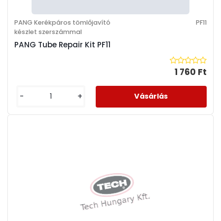
PANG Kerékpáros tömlőjavító
PF11
készlet szerszámmal
PANG Tube Repair Kit PF11
1 760 Ft
-
+