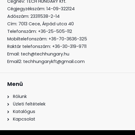
Cégnév: TECH HUNGARY Kft.
Cégjegyzékszám:
14-09-322124
Adószám: 23311538-2-14
Cím:
7013 Cece, Árpád utca 40
Telefonszám:
+36-25-505-112
Mobiltelefonszám:
+36-70-3636-325
Raktár telefonszám:
+36-30-319-9711
Email:
tech@techhungary.hu
Email2:
techhungarykft@gmail.com
Menü
Rólunk
Üzleti feltételek
Katalógus
Kapcsolat