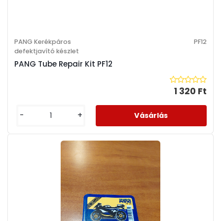
PANG Kerékpáros
PF12
defektjavító készlet
PANG Tube Repair Kit PF12
1 320 Ft
-
+