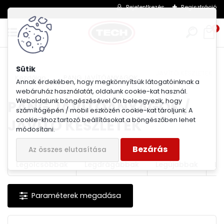
Bejelentkezés
Regisztráció
0
JAVÍTÓ KÉSZLETEK
Kezdőlap
PANG JAVÍTÓANYAGOK
Annak érdekében, hogy megkönnyítsük látogatóinknak a
webáruház használatát, oldalunk cookie-kat használ.
Weboldalunk böngészésével Ön beleegyezik, hogy
PANG JAVÍTÓANYAGOK /
számítógépén / mobil eszközén cookie-kat tároljunk. A
JAVÍTÓ KÉSZLETEK
cookie-khoz tartozó beállításokat a böngészőben lehet
módosítani.
Bezárás
Az összes elutasítása
Legolcsóbbak
Legdrágábbak
Legújabbak
Le