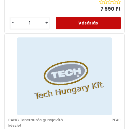
7 590 Ft
-
+
PANG Teherautós gumijavító
PF40
készlet