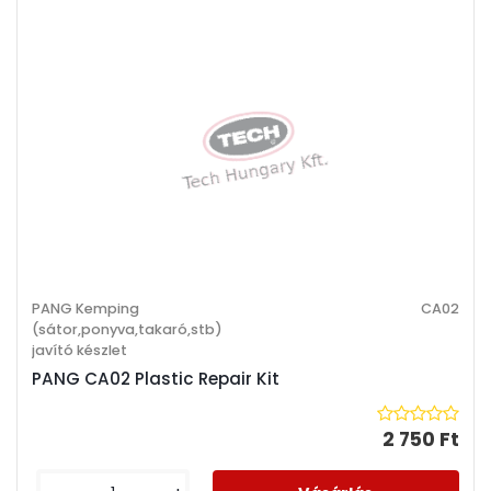
PANG Kemping
CA02
(sátor,ponyva,takaró,stb)
javító készlet
PANG CA02 Plastic Repair Kit
2 750 Ft