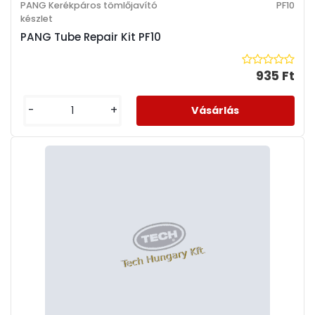
PANG Kerékpáros tömlőjavító
PF10
készlet
PANG Tube Repair Kit PF10
935 Ft
-
+