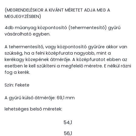
(MEGRENDELÉSKOR A KIVÁNT MÉRETET ADJA MEG A
MEGJEGYZÉSBEN)
4db műanyag központosító (tehermentesítő) gyűrű
vásárolható egyben.
A tehermentesítő, vagy központosító gyűrűre akkor van
szükség, ha a felni középfurata nagyobb, mint a
kerékagy közepének átmérője. A középfuratot ebben az
esetben le kell szűkíteni a megfelelő méretre. E nélkül rázni
fog a kerék.
Szín: Fekete
A gyűrű külső átmérője: 69,1 mm
lehetséges belső méretek:
54,1
56,1