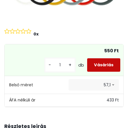
0x
550 Ft
-
+
db
Belső méret
57,1
433 Ft
Részletes leírás