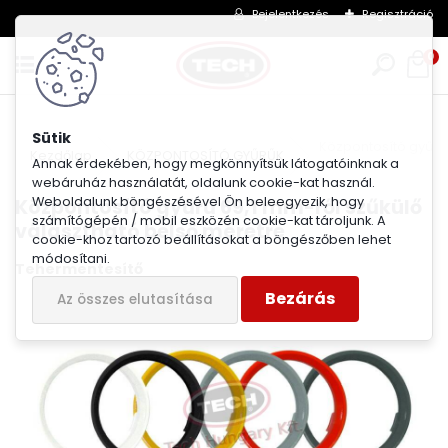
Bejelentkezés
Regisztráció
0
Központosító gyűrű 
Kezdőlap
KÖZPONTOSÍTÓ GYŰRŰK
Annak érdekében, hogy megkönnyítsük látogatóinknak a
webáruház használatát, oldalunk cookie-kat használ.
Weboldalunk böngészésével Ön beleegyezik, hogy
Központosító gyűrű 69,1 mm-ről szűkülő
számítógépén / mobil eszközén cookie-kat tároljunk. A
választható belső méretre
cookie-khoz tartozó beállításokat a böngészőben lehet
módosítani.
Tehermentesítő
Bezárás
Az összes elutasítása